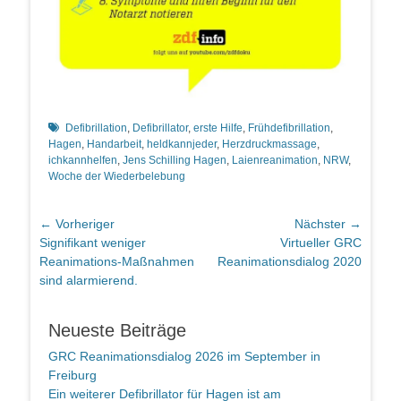
Schlagworte
Defibrillation
,
Defibrillator
,
erste Hilfe
,
Frühdefibrillation
,
Hagen
,
Handarbeit
,
heldkannjeder
,
Herzdruckmassage
,
ichkannhelfen
,
Jens Schilling Hagen
,
Laienreanimation
,
NRW
,
Woche der Wiederbelebung
Beitragsnavigation
← Vorheriger
Nächster →
Vorheriger
Nächster
Signifikant weniger
Virtueller GRC
Beitrag:
Beitrag:
Reanimations-Maßnahmen
Reanimationsdialog 2020
sind alarmierend.
Neueste Beiträge
GRC Reanimationsdialog 2026 im September in
Freiburg
Ein weiterer Defibrillator für Hagen ist am