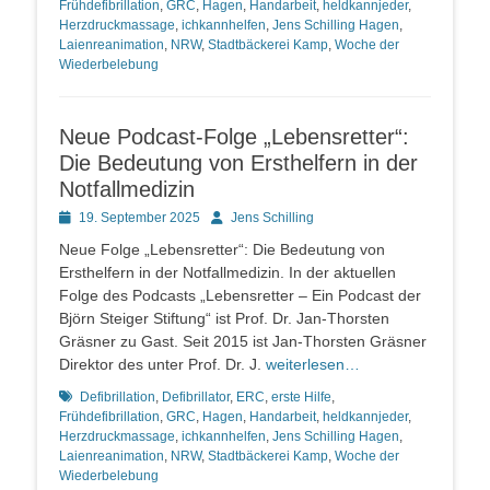
Frühdefibrillation
,
GRC
,
Hagen
,
Handarbeit
,
heldkannjeder
,
Herzdruckmassage
,
ichkannhelfen
,
Jens Schilling Hagen
,
Laienreanimation
,
NRW
,
Stadtbäckerei Kamp
,
Woche der
Wiederbelebung
Neue Podcast-Folge „Lebensretter“:
Die Bedeutung von Ersthelfern in der
Notfallmedizin
Posted
Autor
19. September 2025
Jens Schilling
on
Neue Folge „Lebensretter“: Die Bedeutung von
Ersthelfern in der Notfallmedizin. In der aktuellen
Folge des Podcasts „Lebensretter – Ein Podcast der
Björn Steiger Stiftung“ ist Prof. Dr. Jan-Thorsten
Gräsner zu Gast. Seit 2015 ist Jan-Thorsten Gräsner
Direktor des unter Prof. Dr. J.
weiterlesen…
Schlagworte
Defibrillation
,
Defibrillator
,
ERC
,
erste Hilfe
,
Frühdefibrillation
,
GRC
,
Hagen
,
Handarbeit
,
heldkannjeder
,
Herzdruckmassage
,
ichkannhelfen
,
Jens Schilling Hagen
,
Laienreanimation
,
NRW
,
Stadtbäckerei Kamp
,
Woche der
Wiederbelebung