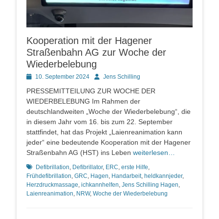
Kooperation mit der Hagener
Straßenbahn AG zur Woche der
Wiederbelebung
Posted
Autor
10. September 2024
Jens Schilling
on
PRESSEMITTEILUNG ZUR WOCHE DER
WIEDERBELEBUNG Im Rahmen der
deutschlandweiten „Woche der Wiederbelebung“, die
in diesem Jahr vom 16. bis zum 22. September
stattfindet, hat das Projekt „Laienreanimation kann
jeder“ eine bedeutende Kooperation mit der Hagener
Straßenbahn AG (HST) ins Leben
weiterlesen…
Schlagworte
Defibrillation
,
Defibrillator
,
ERC
,
erste Hilfe
,
Frühdefibrillation
,
GRC
,
Hagen
,
Handarbeit
,
heldkannjeder
,
Herzdruckmassage
,
ichkannhelfen
,
Jens Schilling Hagen
,
Laienreanimation
,
NRW
,
Woche der Wiederbelebung