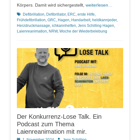
Körpers. Damit wird sichergestellt,
weiterlesen…
Schlagworte
Defibrillation
,
Defibrillator
,
ERC
,
erste Hilfe
,
Frühdefibrillation
,
GRC
,
Hagen
,
Handarbeit
,
heldkannjeder
,
Herzdruckmassage
,
ichkannhelfen
,
Jens Schilling Hagen
,
Laienreanimation
,
NRW
,
Woche der Wiederbelebung
Der Konkurrenz-Lose Talk. Ein
Podcast zum Thema
Laienreanimation mit mir.
Posted
Autor
1. November 2024
Jens Schilling