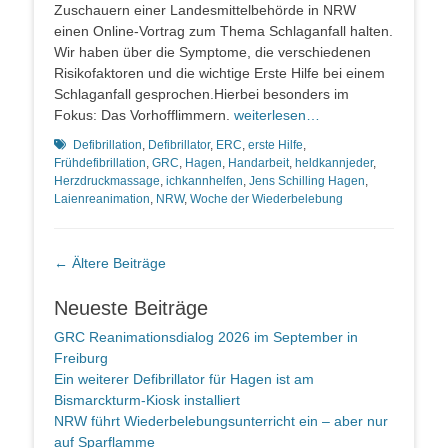
Zuschauern einer Landesmittelbehörde in NRW
einen Online-Vortrag zum Thema Schlaganfall halten.
Wir haben über die Symptome, die verschiedenen
Risikofaktoren und die wichtige Erste Hilfe bei einem
Schlaganfall gesprochen.Hierbei besonders im
Fokus: Das Vorhofflimmern.
weiterlesen…
Schlagworte
Defibrillation
,
Defibrillator
,
ERC
,
erste Hilfe
,
Frühdefibrillation
,
GRC
,
Hagen
,
Handarbeit
,
heldkannjeder
,
Herzdruckmassage
,
ichkannhelfen
,
Jens Schilling Hagen
,
Laienreanimation
,
NRW
,
Woche der Wiederbelebung
Beitragsnavigation
←
Ältere Beiträge
Neueste Beiträge
GRC Reanimationsdialog 2026 im September in
Freiburg
Ein weiterer Defibrillator für Hagen ist am
Bismarckturm-Kiosk installiert
NRW führt Wiederbelebungsunterricht ein – aber nur
auf Sparflamme