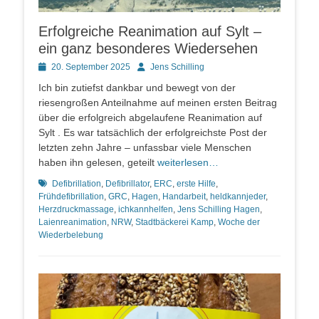
Erfolgreiche Reanimation auf Sylt –
ein ganz besonderes Wiedersehen
Posted
Autor
20. September 2025
Jens Schilling
on
Ich bin zutiefst dankbar und bewegt von der
riesengroßen Anteilnahme auf meinen ersten Beitrag
über die erfolgreich abgelaufene Reanimation auf
Sylt . Es war tatsächlich der erfolgreichste Post der
letzten zehn Jahre – unfassbar viele Menschen
haben ihn gelesen, geteilt
weiterlesen…
Schlagworte
Defibrillation
,
Defibrillator
,
ERC
,
erste Hilfe
,
Frühdefibrillation
,
GRC
,
Hagen
,
Handarbeit
,
heldkannjeder
,
Herzdruckmassage
,
ichkannhelfen
,
Jens Schilling Hagen
,
Laienreanimation
,
NRW
,
Stadtbäckerei Kamp
,
Woche der
Wiederbelebung