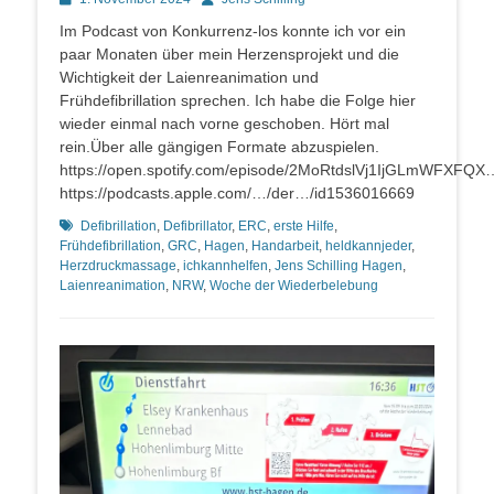
on
Im Podcast von Konkurrenz-los konnte ich vor ein
paar Monaten über mein Herzensprojekt und die
Wichtigkeit der Laienreanimation und
Frühdefibrillation sprechen. Ich habe die Folge hier
wieder einmal nach vorne geschoben. Hört mal
rein.Über alle gängigen Formate abzuspielen.
https://open.spotify.com/episode/2MoRtdslVj1IjGLmWFXFQX
https://podcasts.apple.com/…/der…/id1536016669
Schlagworte
Defibrillation
,
Defibrillator
,
ERC
,
erste Hilfe
,
Frühdefibrillation
,
GRC
,
Hagen
,
Handarbeit
,
heldkannjeder
,
Herzdruckmassage
,
ichkannhelfen
,
Jens Schilling Hagen
,
Laienreanimation
,
NRW
,
Woche der Wiederbelebung