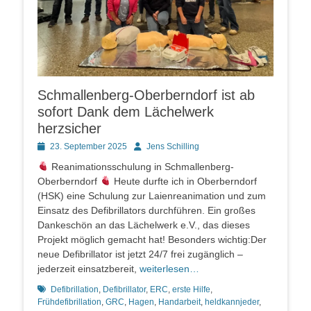
Schmallenberg-Oberberndorf ist ab
sofort Dank dem Lächelwerk
herzsicher
Posted
Autor
23. September 2025
Jens Schilling
on
Reanimationsschulung in Schmallenberg-
Oberberndorf
Heute durfte ich in Oberberndorf
(HSK) eine Schulung zur Laienreanimation und zum
Einsatz des Defibrillators durchführen. Ein großes
Dankeschön an das Lächelwerk e.V., das dieses
Projekt möglich gemacht hat! Besonders wichtig:Der
neue Defibrillator ist jetzt 24/7 frei zugänglich –
jederzeit einsatzbereit,
weiterlesen…
Schlagworte
Defibrillation
,
Defibrillator
,
ERC
,
erste Hilfe
,
Frühdefibrillation
,
GRC
,
Hagen
,
Handarbeit
,
heldkannjeder
,