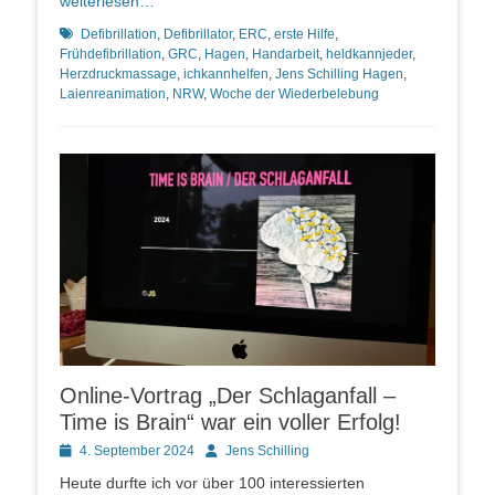
weiterlesen…
Schlagworte
Defibrillation
,
Defibrillator
,
ERC
,
erste Hilfe
,
Frühdefibrillation
,
GRC
,
Hagen
,
Handarbeit
,
heldkannjeder
,
Herzdruckmassage
,
ichkannhelfen
,
Jens Schilling Hagen
,
Laienreanimation
,
NRW
,
Woche der Wiederbelebung
Online-Vortrag „Der Schlaganfall –
Time is Brain“ war ein voller Erfolg!
Posted
Autor
4. September 2024
Jens Schilling
on
Heute durfte ich vor über 100 interessierten