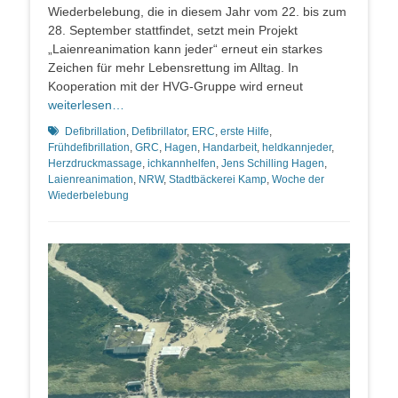
Wiederbelebung, die in diesem Jahr vom 22. bis zum
28. September stattfindet, setzt mein Projekt
„Laienreanimation kann jeder“ erneut ein starkes
Zeichen für mehr Lebensrettung im Alltag. In
Kooperation mit der HVG-Gruppe wird erneut
weiterlesen…
Schlagworte
Defibrillation
,
Defibrillator
,
ERC
,
erste Hilfe
,
Frühdefibrillation
,
GRC
,
Hagen
,
Handarbeit
,
heldkannjeder
,
Herzdruckmassage
,
ichkannhelfen
,
Jens Schilling Hagen
,
Laienreanimation
,
NRW
,
Stadtbäckerei Kamp
,
Woche der
Wiederbelebung