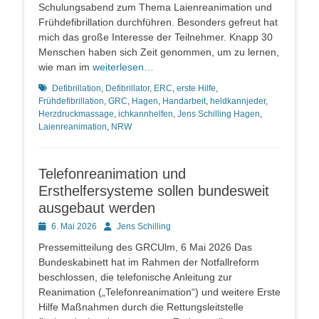
Schulungsabend zum Thema Laienreanimation und
Frühdefibrillation durchführen. Besonders gefreut hat
mich das große Interesse der Teilnehmer. Knapp 30
Menschen haben sich Zeit genommen, um zu lernen,
wie man im
weiterlesen…
Schlagworte
Defibrillation
,
Defibrillator
,
ERC
,
erste Hilfe
,
Frühdefibrillation
,
GRC
,
Hagen
,
Handarbeit
,
heldkannjeder
,
Herzdruckmassage
,
ichkannhelfen
,
Jens Schilling Hagen
,
Laienreanimation
,
NRW
Telefonreanimation und
Ersthelfersysteme sollen bundesweit
ausgebaut werden
Posted
Autor
6. Mai 2026
Jens Schilling
on
Pressemitteilung des GRCUlm, 6 Mai 2026 Das
Bundeskabinett hat im Rahmen der Notfallreform
beschlossen, die telefonische Anleitung zur
Reanimation („Telefonreanimation“) und weitere Erste
Hilfe Maßnahmen durch die Rettungsleitstelle