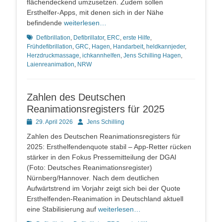
flächendeckend umzusetzen. Zudem sollen
Ersthelfer-Apps, mit denen sich in der Nähe
befindende
weiterlesen…
Schlagworte
Defibrillation
,
Defibrillator
,
ERC
,
erste Hilfe
,
Frühdefibrillation
,
GRC
,
Hagen
,
Handarbeit
,
heldkannjeder
,
Herzdruckmassage
,
ichkannhelfen
,
Jens Schilling Hagen
,
Laienreanimation
,
NRW
Zahlen des Deutschen
Reanimationsregisters für 2025
Posted
Autor
29. April 2026
Jens Schilling
on
Zahlen des Deutschen Reanimationsregisters für
2025: Ersthelfendenquote stabil – App-Retter rücken
stärker in den Fokus Pressemitteilung der DGAI
(Foto: Deutsches Reanimationsregister)
Nürnberg/Hannover. Nach dem deutlichen
Aufwärtstrend im Vorjahr zeigt sich bei der Quote
Ersthelfenden-Reanimation in Deutschland aktuell
eine Stabilisierung auf
weiterlesen…