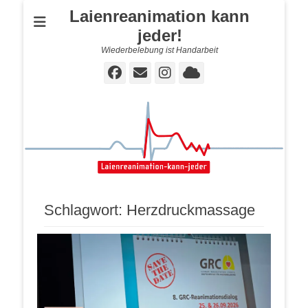
Laienreanimation kann
jeder!
Wiederbelebung ist Handarbeit
Facebook
E-
Instagram
Cloud
Mail
Schlagwort:
Herzdruckmassage