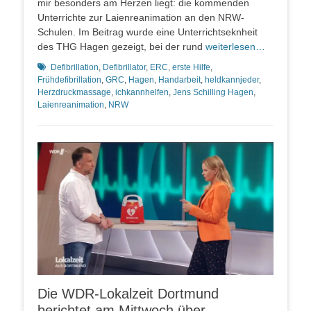
mir besonders am Herzen liegt: die kommenden
Unterrichte zur Laienreanimation an den NRW-
Schulen. Im Beitrag wurde eine Unterrichtseknheit
des THG Hagen gezeigt, bei der rund
weiterlesen…
Schlagworte
Defibrillation
,
Defibrillator
,
ERC
,
erste Hilfe
,
Frühdefibrillation
,
GRC
,
Hagen
,
Handarbeit
,
heldkannjeder
,
Herzdruckmassage
,
ichkannhelfen
,
Jens Schilling Hagen
,
Laienreanimation
,
NRW
Die WDR-Lokalzeit Dortmund
berichtet am Mittwoch über