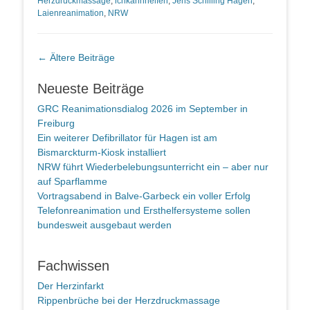
Herzdruckmassage
,
ichkannhelfen
,
Jens Schilling Hagen
,
Laienreanimation
,
NRW
Beitragsnavigation
←
Ältere Beiträge
Neueste Beiträge
GRC Reanimationsdialog 2026 im September in
Freiburg
Ein weiterer Defibrillator für Hagen ist am
Bismarckturm-Kiosk installiert
NRW führt Wiederbelebungsunterricht ein – aber nur
auf Sparflamme
Vortragsabend in Balve-Garbeck ein voller Erfolg
Telefonreanimation und Ersthelfersysteme sollen
bundesweit ausgebaut werden
Fachwissen
Der Herzinfarkt
Rippenbrüche bei der Herzdruckmassage