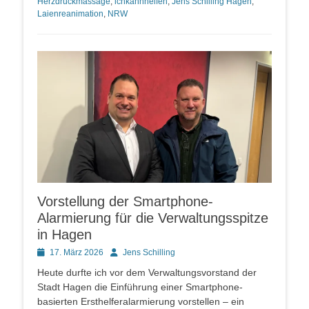
Herzdruckmassage
,
ichkannhelfen
,
Jens Schilling Hagen
,
Laienreanimation
,
NRW
Vorstellung der Smartphone-
Alarmierung für die Verwaltungsspitze
in Hagen
Posted
Autor
17. März 2026
Jens Schilling
on
Heute durfte ich vor dem Verwaltungsvorstand der
Stadt Hagen die Einführung einer Smartphone-
basierten Ersthelferalarmierung vorstellen – ein