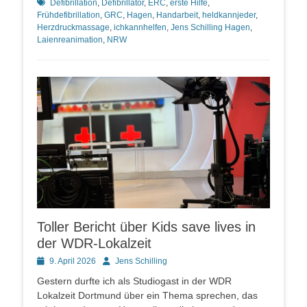
Schlagworte
Defibrillation
,
Defibrillator
,
ERC
,
erste Hilfe
,
Frühdefibrillation
,
GRC
,
Hagen
,
Handarbeit
,
heldkannjeder
,
Herzdruckmassage
,
ichkannhelfen
,
Jens Schilling Hagen
,
Laienreanimation
,
NRW
Toller Bericht über Kids save lives in
der WDR-Lokalzeit
Posted
Autor
9. April 2026
Jens Schilling
on
Gestern durfte ich als Studiogast in der WDR
Lokalzeit Dortmund über ein Thema sprechen, das