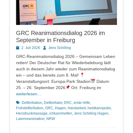
GRC Reanimationsdialog 2026 im
September in Freiburg
Posted
Autor
2. Juli 2026
Jens Schilling
on
GRC-Reanimationsdialog 2026 – Gemeinsam Leben
retten! Der Deutscher Rat für Wiederbelebung lädt
auch in diesem Jahr wieder zum Reanimationsdialog
ein – und das bereits zum 8. Mal!
Veranstaltungsort: Europa-Park Stadion
Datum:
25. – 26. September 2026
Ort: Freiburg im
weiterlesen…
Schlagworte
Defibrillation
,
Defibrillator
,
ERC
,
erste Hilfe
,
Frühdefibrillation
,
GRC
,
Hagen
,
Handarbeit
,
heldkannjeder
,
Herzdruckmassage
,
ichkannhelfen
,
Jens Schilling Hagen
,
Laienreanimation
,
NRW