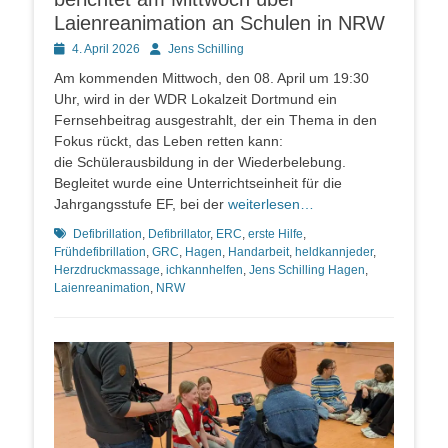
Laienreanimation an Schulen in NRW
Posted
Autor
4. April 2026
Jens Schilling
on
Am kommenden Mittwoch, den 08. April um 19:30
Uhr, wird in der WDR Lokalzeit Dortmund ein
Fernsehbeitrag ausgestrahlt, der ein Thema in den
Fokus rückt, das Leben retten kann:
die Schülerausbildung in der Wiederbelebung.
Begleitet wurde eine Unterrichtseinheit für die
Jahrgangsstufe EF, bei der
weiterlesen…
Schlagworte
Defibrillation
,
Defibrillator
,
ERC
,
erste Hilfe
,
Frühdefibrillation
,
GRC
,
Hagen
,
Handarbeit
,
heldkannjeder
,
Herzdruckmassage
,
ichkannhelfen
,
Jens Schilling Hagen
,
Laienreanimation
,
NRW