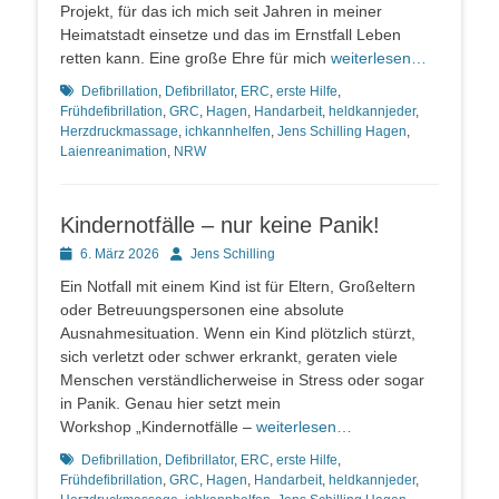
Projekt, für das ich mich seit Jahren in meiner
Heimatstadt einsetze und das im Ernstfall Leben
retten kann. Eine große Ehre für mich
weiterlesen…
Schlagworte
Defibrillation
,
Defibrillator
,
ERC
,
erste Hilfe
,
Frühdefibrillation
,
GRC
,
Hagen
,
Handarbeit
,
heldkannjeder
,
Herzdruckmassage
,
ichkannhelfen
,
Jens Schilling Hagen
,
Laienreanimation
,
NRW
Kindernotfälle – nur keine Panik!
Posted
Autor
6. März 2026
Jens Schilling
on
Ein Notfall mit einem Kind ist für Eltern, Großeltern
oder Betreuungspersonen eine absolute
Ausnahmesituation. Wenn ein Kind plötzlich stürzt,
sich verletzt oder schwer erkrankt, geraten viele
Menschen verständlicherweise in Stress oder sogar
in Panik. Genau hier setzt mein
Workshop „Kindernotfälle –
weiterlesen…
Schlagworte
Defibrillation
,
Defibrillator
,
ERC
,
erste Hilfe
,
Frühdefibrillation
,
GRC
,
Hagen
,
Handarbeit
,
heldkannjeder
,