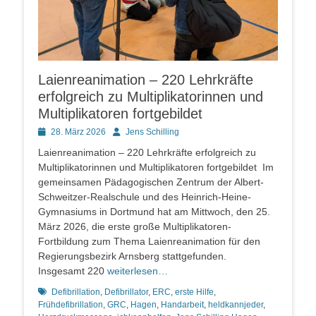
Laienreanimation – 220 Lehrkräfte
erfolgreich zu Multiplikatorinnen und
Multiplikatoren fortgebildet
Posted
Autor
28. März 2026
Jens Schilling
on
Laienreanimation – 220 Lehrkräfte erfolgreich zu
Multiplikatorinnen und Multiplikatoren fortgebildet Im
gemeinsamen Pädagogischen Zentrum der Albert-
Schweitzer-Realschule und des Heinrich-Heine-
Gymnasiums in Dortmund hat am Mittwoch, den 25.
März 2026, die erste große Multiplikatoren-
Fortbildung zum Thema Laienreanimation für den
Regierungsbezirk Arnsberg stattgefunden.
Insgesamt 220
weiterlesen…
Schlagworte
Defibrillation
,
Defibrillator
,
ERC
,
erste Hilfe
,
Frühdefibrillation
,
GRC
,
Hagen
,
Handarbeit
,
heldkannjeder
,