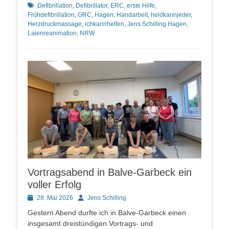
Schlagworte
Defibrillation
,
Defibrillator
,
ERC
,
erste Hilfe
,
Frühdefibrillation
,
GRC
,
Hagen
,
Handarbeit
,
heldkannjeder
,
Herzdruckmassage
,
ichkannhelfen
,
Jens Schilling Hagen
,
Laienreanimation
,
NRW
Vortragsabend in Balve-Garbeck ein
voller Erfolg
Posted
Autor
28. Mai 2026
Jens Schilling
on
Gestern Abend durfte ich in Balve-Garbeck einen
insgesamt dreistündigen Vortrags- und