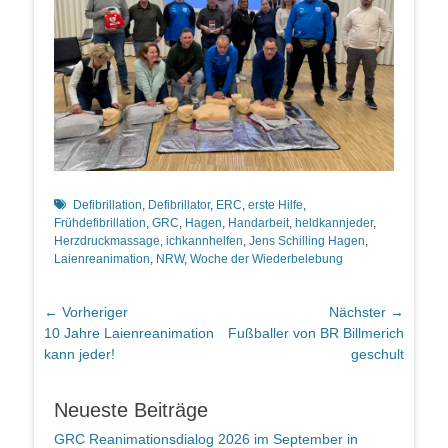
Schlagworte
Defibrillation
,
Defibrillator
,
ERC
,
erste Hilfe
,
Frühdefibrillation
,
GRC
,
Hagen
,
Handarbeit
,
heldkannjeder
,
Herzdruckmassage
,
ichkannhelfen
,
Jens Schilling Hagen
,
Laienreanimation
,
NRW
,
Woche der Wiederbelebung
Beitragsnavigation
← Vorheriger
Nächster →
Vorheriger
Nächster
10 Jahre Laienreanimation
Fußballer von BR Billmerich
Beitrag:
Beitrag:
kann jeder!
geschult
Neueste Beiträge
GRC Reanimationsdialog 2026 im September in