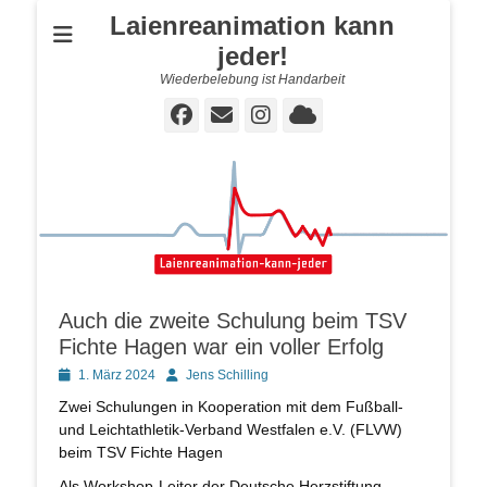
Laienreanimation kann
jeder!
Wiederbelebung ist Handarbeit
Facebook
E-
Instagram
Cloud
Mail
Auch die zweite Schulung beim TSV
Fichte Hagen war ein voller Erfolg
Posted
Autor
1. März 2024
Jens Schilling
on
Zwei Schulungen in Kooperation mit dem Fußball-
und Leichtathletik-Verband Westfalen e.V. (FLVW)
beim TSV Fichte Hagen
Als Workshop-Leiter der Deutsche Herzstiftung