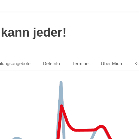
kann jeder!
lungsangebote
Defi-Info
Termine
Über Mich
Ko