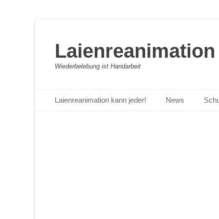
Laienreanimation 
Wiederbelebung ist Handarbeit
Primäres Menü
Zum
Laienreanimation kann jeder!
News
Schu
Inhalt
springen