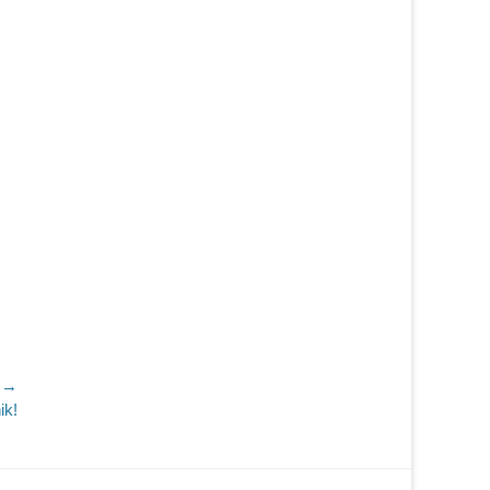
r →
ik!