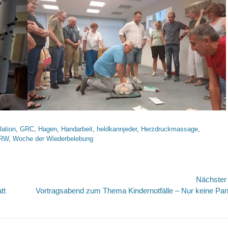
lation
,
GRC
,
Hagen
,
Handarbeit
,
heldkannjeder
,
Herzdruckmassage
,
RW
,
Woche der Wiederbelebung
Nächste
Nächster
tt
Vortragsabend zum Thema Kindernotfälle – Nur keine Pan
Beitrag: