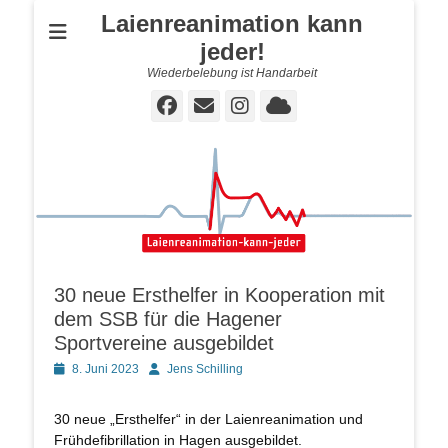
Laienreanimation kann
jeder!
Wiederbelebung ist Handarbeit
Facebook
E-
Instagram
Cloud
Mail
30 neue Ersthelfer in Kooperation mit
dem SSB für die Hagener
Sportvereine ausgebildet
Posted
Autor
8. Juni 2023
Jens Schilling
on
30 neue „Ersthelfer“ in der Laienreanimation und
Frühdefibrillation in Hagen ausgebildet.