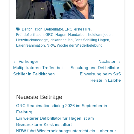
Schlagworte
Defibrillation
,
Defibrillator
,
ERC
,
erste Hilfe
,
Frühdefibrillation
,
GRC
,
Hagen
,
Handarbeit
,
heldkannjeder
,
Herzdruckmassage
,
ichkannhelfen
,
Jens Schilling Hagen
,
Laienreanimation
,
NRW
,
Woche der Wiederbelebung
Beitragsnavigation
← Vorheriger
Nächster →
Vorheriger
Nächster
Multiplikatoren-Treffen bei
Schulung und Defibrillator-
Beitrag:
Beitrag:
Schiller in Feldkirchen
Einweisung beim SuS
Reiste in Eslohe
Neueste Beiträge
GRC Reanimationsdialog 2026 im September in
Freiburg
Ein weiterer Defibrillator für Hagen ist am
Bismarckturm-Kiosk installiert
NRW führt Wiederbelebungsunterricht ein – aber nur