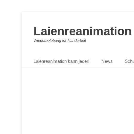
Laienreanimation 
Wiederbelebung ist Handarbeit
Primäres Menü
Zum
Laienreanimation kann jeder!
News
Schu
Inhalt
springen