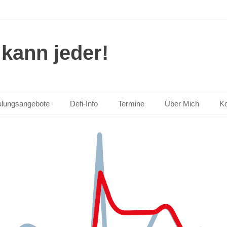
kann jeder!
lungsangebote
Defi-Info
Termine
Über Mich
Ko