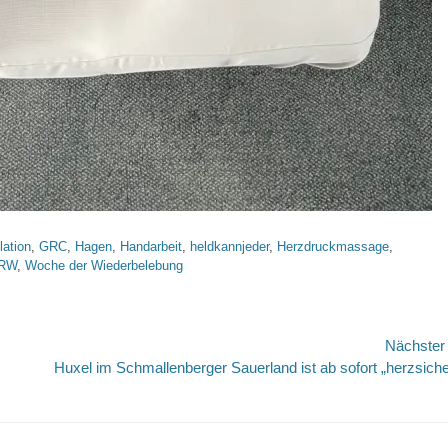
lation
,
GRC
,
Hagen
,
Handarbeit
,
heldkannjeder
,
Herzdruckmassage
,
RW
,
Woche der Wiederbelebung
Nächste
Nächster
Huxel im Schmallenberger Sauerland ist ab sofort „herzsiche
Beitrag: