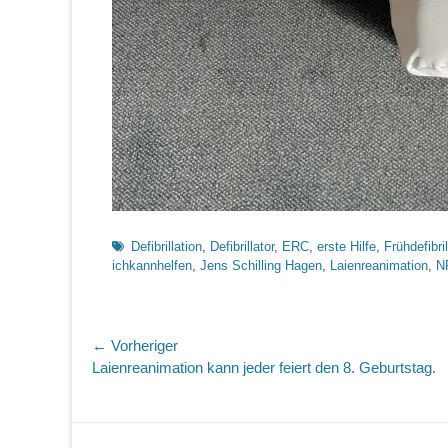
Schlagworte
Defibrillation
,
Defibrillator
,
ERC
,
erste Hilfe
,
Frühdefibril
ichkannhelfen
,
Jens Schilling Hagen
,
Laienreanimation
,
N
Beitragsnavigation
← Vorheriger
Vorheriger
Laienreanimation kann jeder feiert den 8. Geburtstag.
Beitrag: