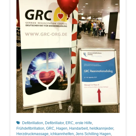
Schlagworte
Defibrillation
,
Defibrillator
,
ERC
,
erste Hilfe
,
Frühdefibrillation
,
GRC
,
Hagen
,
Handarbeit
,
heldkannjeder
,
Herzdruckmassage
,
ichkannhelfen
,
Jens Schilling Hagen
,