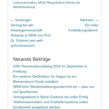
Laienreanimation
,
NRW
,
Pflegestuferot
,
Woche der
Wiederbelebung
Beitragsnavigation
← Vorheriger
Nächster →
Vorheriger
Nächster
Vortrag bei der
Ein toller
Beitrag:
Beitrag:
Arbeitsgemeinschaft
Fortbildungsabend.
Notärzte in NRW von Prof.
Dr. Gräsner war sehr
aufschlussreich.
Neueste Beiträge
GRC Reanimationsdialog 2026 im September in
Freiburg
Ein weiterer Defibrillator für Hagen ist am
Bismarckturm-Kiosk installiert
NRW führt Wiederbelebungsunterricht ein – aber nur
auf Sparflamme
Vortragsabend in Balve-Garbeck ein voller Erfolg
Telefonreanimation und Ersthelfersysteme sollen
bundesweit ausgebaut werden