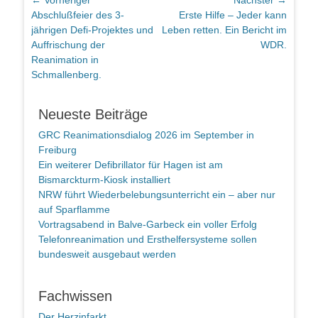
Beitragsnavigation
← Vorheriger
Nächster →
Vorheriger
Nächster
Abschlußfeier des 3-
Erste Hilfe – Jeder kann
Beitrag:
Beitrag:
jährigen Defi-Projektes und
Leben retten. Ein Bericht im
Auffrischung der
WDR.
Reanimation in
Schmallenberg.
Neueste Beiträge
GRC Reanimationsdialog 2026 im September in
Freiburg
Ein weiterer Defibrillator für Hagen ist am
Bismarckturm-Kiosk installiert
NRW führt Wiederbelebungsunterricht ein – aber nur
auf Sparflamme
Vortragsabend in Balve-Garbeck ein voller Erfolg
Telefonreanimation und Ersthelfersysteme sollen
bundesweit ausgebaut werden
Fachwissen
Der Herzinfarkt