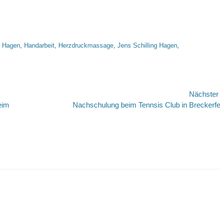
,
Hagen
,
Handarbeit
,
Herzdruckmassage
,
Jens Schilling Hagen
,
Nächste
Nächster
eim
Nachschulung beim Tennsis Club in Breckerfe
Beitrag: