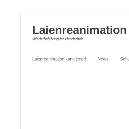
Laienreanimation 
Wiederbelebung ist Handarbeit
Primäres Menü
Zum
Laienreanimation kann jeder!
News
Schu
Inhalt
springen