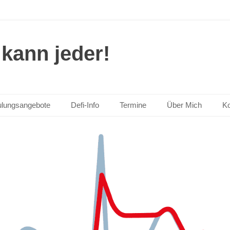
kann jeder!
lungsangebote
Defi-Info
Termine
Über Mich
Ko