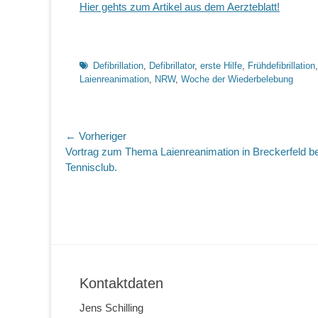
Hier gehts zum Artikel aus dem Aerzteblatt!
Schlagworte
Defibrillation
,
Defibrillator
,
erste Hilfe
,
Frühdefibrillation
Laienreanimation
,
NRW
,
Woche der Wiederbelebung
Beitragsnavigation
← Vorheriger
Vorheriger
Vortrag zum Thema Laienreanimation in Breckerfeld b
Beitrag:
Tennisclub.
Kontaktdaten
Jens Schilling