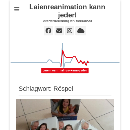
Laienreanimation kann
jeder!
Wiederbelebung ist Handarbeit
Facebook
E-
Instagram
Cloud
Mail
Schlagwort:
Röspel