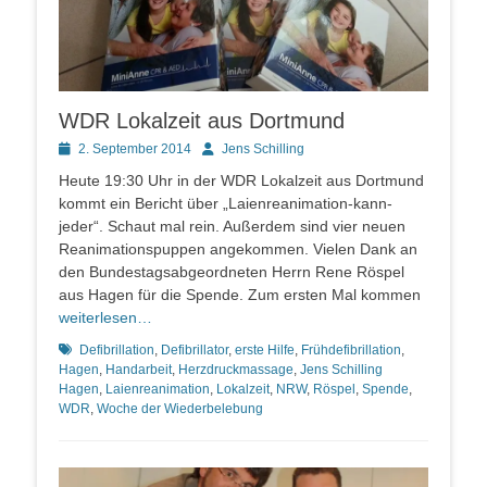
WDR Lokalzeit aus Dortmund
Posted
Autor
2. September 2014
Jens Schilling
on
Heute 19:30 Uhr in der WDR Lokalzeit aus Dortmund
kommt ein Bericht über „Laienreanimation-kann-
jeder“. Schaut mal rein. Außerdem sind vier neuen
Reanimationspuppen angekommen. Vielen Dank an
den Bundestagsabgeordneten Herrn Rene Röspel
aus Hagen für die Spende. Zum ersten Mal kommen
weiterlesen…
Schlagworte
Defibrillation
,
Defibrillator
,
erste Hilfe
,
Frühdefibrillation
,
Hagen
,
Handarbeit
,
Herzdruckmassage
,
Jens Schilling
Hagen
,
Laienreanimation
,
Lokalzeit
,
NRW
,
Röspel
,
Spende
,
WDR
,
Woche der Wiederbelebung