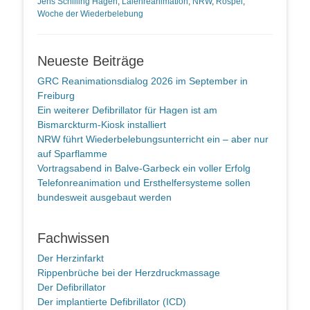
Jens Schilling Hagen
,
Laienreanimation
,
NRW
,
Röspel
,
Woche der Wiederbelebung
Neueste Beiträge
GRC Reanimationsdialog 2026 im September in
Freiburg
Ein weiterer Defibrillator für Hagen ist am
Bismarckturm-Kiosk installiert
NRW führt Wiederbelebungsunterricht ein – aber nur
auf Sparflamme
Vortragsabend in Balve-Garbeck ein voller Erfolg
Telefonreanimation und Ersthelfersysteme sollen
bundesweit ausgebaut werden
Fachwissen
Der Herzinfarkt
Rippenbrüche bei der Herzdruckmassage
Der Defibrillator
Der implantierte Defibrillator (ICD)