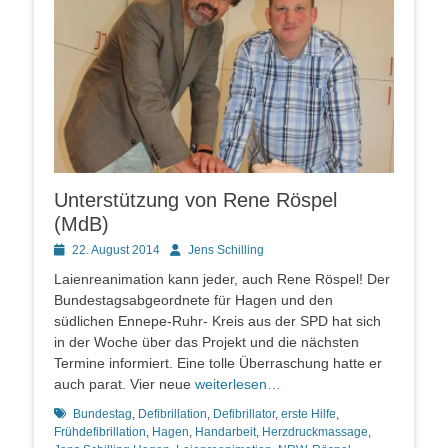
Unterstützung von Rene Röspel
(MdB)
Posted
Autor
22. August 2014
Jens Schilling
on
Laienreanimation kann jeder, auch Rene Röspel! Der
Bundestagsabgeordnete für Hagen und den
südlichen Ennepe-Ruhr- Kreis aus der SPD hat sich
in der Woche über das Projekt und die nächsten
Termine informiert. Eine tolle Überraschung hatte er
auch parat. Vier neue
weiterlesen…
Schlagworte
Bundestag
,
Defibrillation
,
Defibrillator
,
erste Hilfe
,
Frühdefibrillation
,
Hagen
,
Handarbeit
,
Herzdruckmassage
,