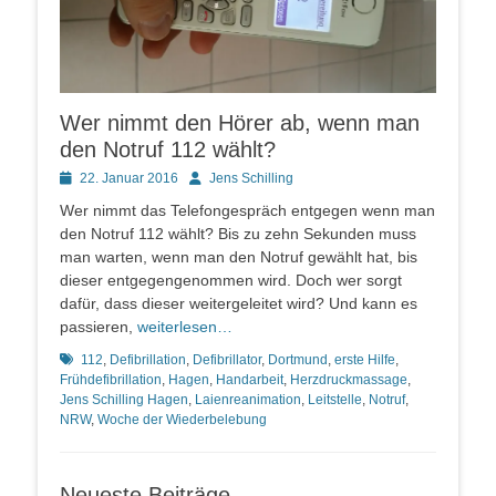
Wer nimmt den Hörer ab, wenn man
den Notruf 112 wählt?
Posted
Autor
22. Januar 2016
Jens Schilling
on
Wer nimmt das Telefongespräch entgegen wenn man
den Notruf 112 wählt? Bis zu zehn Sekunden muss
man warten, wenn man den Notruf gewählt hat, bis
dieser entgegengenommen wird. Doch wer sorgt
dafür, dass dieser weitergeleitet wird? Und kann es
passieren,
weiterlesen…
Schlagworte
112
,
Defibrillation
,
Defibrillator
,
Dortmund
,
erste Hilfe
,
Frühdefibrillation
,
Hagen
,
Handarbeit
,
Herzdruckmassage
,
Jens Schilling Hagen
,
Laienreanimation
,
Leitstelle
,
Notruf
,
NRW
,
Woche der Wiederbelebung
Neueste Beiträge