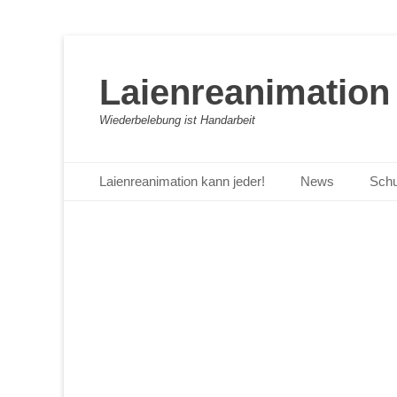
Laienreanimation 
Wiederbelebung ist Handarbeit
Primäres Menü
Zum
Laienreanimation kann jeder!
News
Schu
Inhalt
springen