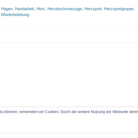
,
Hagen
,
Handarbeit
,
Herz
,
Herzdruckmassage
,
Herzsport
,
Herzsportgruppe
,
 Wiederbelebung
rn zu können, verwenden wir Cookies. Durch die weitere Nutzung der Webseite sti
le Rechte vorbehalten.