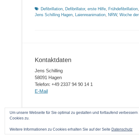
Schlagworte
Defibrillation
,
Defibrillator
,
erste Hilfe
,
Frühdefibrillation
Jens Schilling Hagen
,
Laienreanimation
,
NRW
,
Woche der
Kontaktdaten
Jens Schilling
58091 Hagen
Telefon: +49 2337 94 90 14 1
E-Mail
Um unsere Webseite für Sie optimal zu gestalten und fortlaufend verbesse
Copyright © 2026
Laienreanimation kann jeder!
. Al
Cookies zu.
Weitere Informationen zu Cookies erhalten Sie auf der Seite
Datenschutz