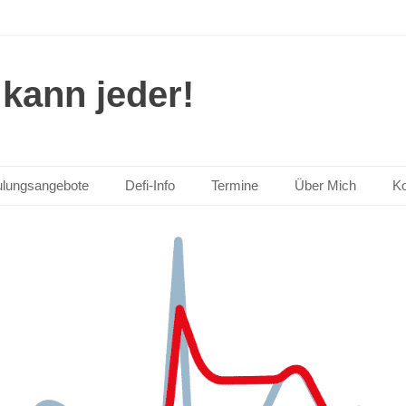
kann jeder!
lungsangebote
Defi-Info
Termine
Über Mich
Ko