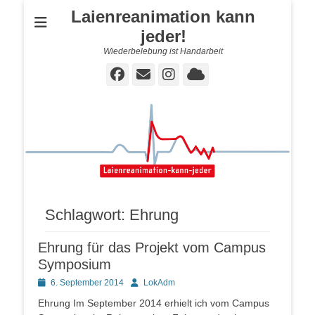
Laienreanimation kann
jeder!
Wiederbelebung ist Handarbeit
Facebook
E-
Instagram
Cloud
Mail
Schlagwort:
Ehrung
Ehrung für das Projekt vom Campus
Symposium
Posted
Autor
6. September 2014
LokAdm
on
Ehrung Im September 2014 erhielt ich vom Campus