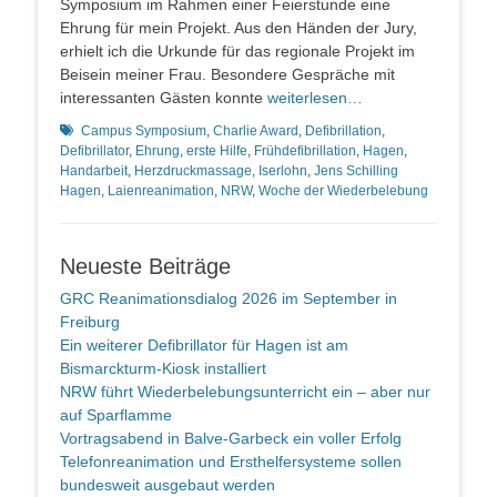
Symposium im Rahmen einer Feierstunde eine
Ehrung für mein Projekt. Aus den Händen der Jury,
erhielt ich die Urkunde für das regionale Projekt im
Beisein meiner Frau. Besondere Gespräche mit
interessanten Gästen konnte
weiterlesen…
Schlagworte
Campus Symposium
,
Charlie Award
,
Defibrillation
,
Defibrillator
,
Ehrung
,
erste Hilfe
,
Frühdefibrillation
,
Hagen
,
Handarbeit
,
Herzdruckmassage
,
Iserlohn
,
Jens Schilling
Hagen
,
Laienreanimation
,
NRW
,
Woche der Wiederbelebung
Neueste Beiträge
GRC Reanimationsdialog 2026 im September in
Freiburg
Ein weiterer Defibrillator für Hagen ist am
Bismarckturm-Kiosk installiert
NRW führt Wiederbelebungsunterricht ein – aber nur
auf Sparflamme
Vortragsabend in Balve-Garbeck ein voller Erfolg
Telefonreanimation und Ersthelfersysteme sollen
bundesweit ausgebaut werden