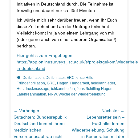
Initiativen in Deutschland durch. Die Teilnahme ist
freiwillig und dauert nur ca. fünf Minuten.
Ich würde mich sehr darüber freuen, wenn Ihr Euch
diese Zeit nehmt und an der Umfrage teilnehmt.
Vielleicht könnt Ihr ja von einem Lehrgang von mir
(oder gerne auch von einer anderen Organisation!)
berichten.
Hier geht’s zum Fragebogen:
https://app.onlinesurveys.jisc.ac.uk/s/projektgekom/wiederbele
in-deutschland
Schlagworte
Defibrillation
,
Defibrillator
,
ERC
,
erste Hilfe
,
Frühdefibrillation
,
GRC
,
Hagen
,
Handarbeit
,
heldkannjeder
,
Herzdruckmassage
,
ichkannhelfen
,
Jens Schilling Hagen
,
Laienreanimation
,
NRW
,
Woche der Wiederbelebung
Beitragsnavigation
← Vorheriger
Nächster →
Vorheriger
Nächster
Gutachten: Bundesrepublik
Lebensretter sein –
Beitrag:
Beitrag:
Deutschland kommt ihrem
Fußballer lernen
medizinischen
Wiederbelebung. Schulung
Versorgungsauftrag nicht
in Kooperation mit der