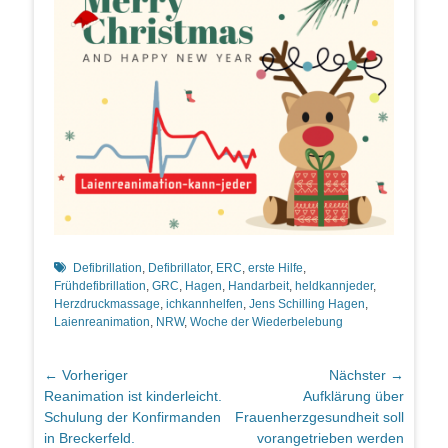
Schlagworte
Defibrillation
,
Defibrillator
,
ERC
,
erste Hilfe
,
Frühdefibrillation
,
GRC
,
Hagen
,
Handarbeit
,
heldkannjeder
,
Herzdruckmassage
,
ichkannhelfen
,
Jens Schilling Hagen
,
Laienreanimation
,
NRW
,
Woche der Wiederbelebung
Beitragsnavigation
← Vorheriger
Nächster →
Vorheriger
Nächster
Reanimation ist kinderleicht.
Aufklärung über
Beitrag:
Beitrag:
Schulung der Konfirmanden
Frauenherzgesundheit soll
in Breckerfeld.
vorangetrieben werden