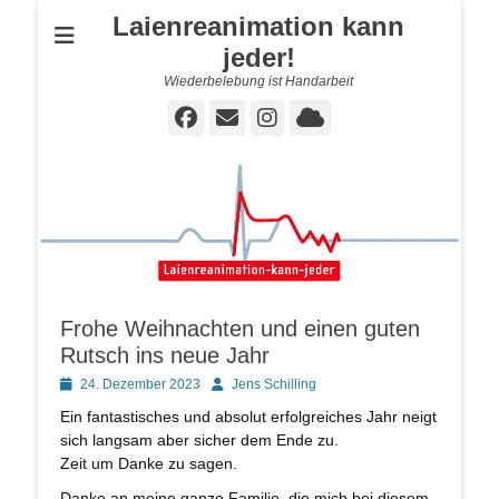
Laienreanimation kann
jeder!
Wiederbelebung ist Handarbeit
Facebook
E-
Instagram
Cloud
Mail
Frohe Weihnachten und einen guten
Rutsch ins neue Jahr
Posted
Autor
24. Dezember 2023
Jens Schilling
on
Ein fantastisches und absolut erfolgreiches Jahr neigt
sich langsam aber sicher dem Ende zu.
Zeit um Danke zu sagen.
Danke an meine ganze Familie, die mich bei diesem