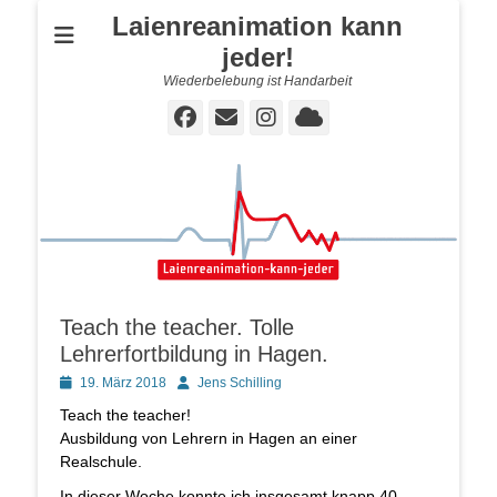
Laienreanimation kann
jeder!
Wiederbelebung ist Handarbeit
Facebook
E-
Instagram
Cloud
Mail
Teach the teacher. Tolle
Lehrerfortbildung in Hagen.
Posted
Autor
19. März 2018
Jens Schilling
on
Teach the teacher!
Ausbildung von Lehrern in Hagen an einer
Realschule.
In dieser Woche konnte ich insgesamt knapp 40