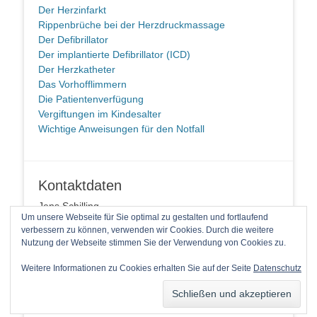
Der Herzinfarkt
Rippenbrüche bei der Herzdruckmassage
Der Defibrillator
Der implantierte Defibrillator (ICD)
Der Herzkatheter
Das Vorhofflimmern
Die Patientenverfügung
Vergiftungen im Kindesalter
Wichtige Anweisungen für den Notfall
Kontaktdaten
Jens Schilling
Um unsere Webseite für Sie optimal zu gestalten und fortlaufend
58091 Hagen
verbessern zu können, verwenden wir Cookies. Durch die weitere
Telefon: +49 2337 94 90 14 1
Nutzung der Webseite stimmen Sie der Verwendung von Cookies zu.
E-Mail
Weitere Informationen zu Cookies erhalten Sie auf der Seite
Datenschutz
Copyright © 2026
Laienreanimation kann jeder!
. Alle Rechte
vorbehalten.
Catch Base von
Catch Themes