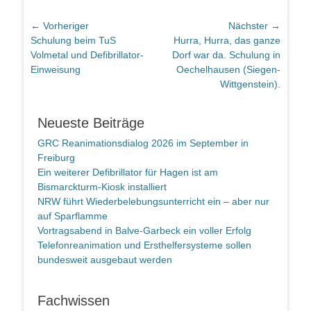
Beitragsnavigation
← Vorheriger
Nächster →
Vorheriger
Nächster
Schulung beim TuS
Hurra, Hurra, das ganze
Beitrag:
Beitrag:
Volmetal und Defibrillator-
Dorf war da. Schulung in
Einweisung
Oechelhausen (Siegen-
Wittgenstein).
Neueste Beiträge
GRC Reanimationsdialog 2026 im September in
Freiburg
Ein weiterer Defibrillator für Hagen ist am
Bismarckturm-Kiosk installiert
NRW führt Wiederbelebungsunterricht ein – aber nur
auf Sparflamme
Vortragsabend in Balve-Garbeck ein voller Erfolg
Telefonreanimation und Ersthelfersysteme sollen
bundesweit ausgebaut werden
Fachwissen