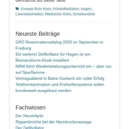
demnächst auf dieser Seite.
Schlagworte
Ennepe Ruhr Kreis
,
Frühdefibrillation
,
Hagen
,
Laienreanimation
,
Märkischer Kreis
,
Schalksmühle
Neueste Beiträge
GRC Reanimationsdialog 2026 im September in
Freiburg
Ein weiterer Defibrillator für Hagen ist am
Bismarckturm-Kiosk installiert
NRW führt Wiederbelebungsunterricht ein – aber nur
auf Sparflamme
Vortragsabend in Balve-Garbeck ein voller Erfolg
Telefonreanimation und Ersthelfersysteme sollen
bundesweit ausgebaut werden
Fachwissen
Der Herzinfarkt
Rippenbrüche bei der Herzdruckmassage
Der Defibrillator