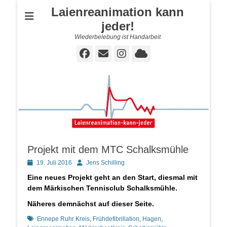
Laienreanimation kann
jeder!
Wiederbelebung ist Handarbeit
Facebook
E-
Instagram
Cloud
Mail
Projekt mit dem MTC Schalksmühle
Posted
Autor
19. Juli 2016
Jens Schilling
on
Eine neues Projekt geht an den Start, diesmal mit
dem Märkischen Tennisclub Schalksmühle.
Näheres demnächst auf dieser Seite.
Schlagworte
Ennepe Ruhr Kreis
,
Frühdefibrillation
,
Hagen
,