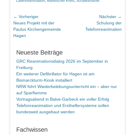
Laienreanimation
,
Märkischer Kreis
,
Schalksmühle
Beitragsnavigation
← Vorheriger
Nächster →
Vorheriger
Nächster
Neues Projekt mit der
Schulung der
Beitrag:
Beitrag:
Paulus Kirchengemeinde
Telefonreanimation
Hagen
Neueste Beiträge
GRC Reanimationsdialog 2026 im September in
Freiburg
Ein weiterer Defibrillator für Hagen ist am
Bismarckturm-Kiosk installiert
NRW führt Wiederbelebungsunterricht ein – aber nur
auf Sparflamme
Vortragsabend in Balve-Garbeck ein voller Erfolg
Telefonreanimation und Ersthelfersysteme sollen
bundesweit ausgebaut werden
Fachwissen