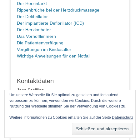
Der Herzinfarkt
Rippenbrüche bei der Herzdruckmassage
Der Defibrillator
Der implantierte Defibrillator (ICD)
Der Herzkatheter
Das Vorhofflimmern
Die Patientenverfügung
Vergiftungen im Kindesalter
Wichtige Anweisungen für den Notfall
Kontaktdaten
Jens Schilling
Um unsere Webseite für Sie optimal zu gestalten und fortlaufend
58091 Hagen
verbessern zu können, verwenden wir Cookies. Durch die weitere
Telefon: +49 2337 94 90 14 1
Nutzung der Webseite stimmen Sie der Verwendung von Cookies zu.
E-Mail
Weitere Informationen zu Cookies erhalten Sie auf der Seite
Datenschutz
Copyright © 2026
Laienreanimation kann jeder!
. Alle Rechte
vorbehalten.
Catch Base von
Catch Themes