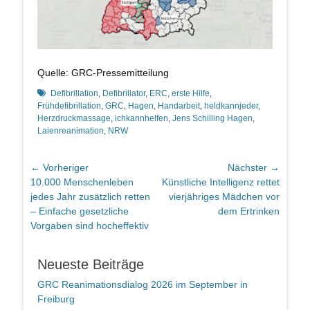
Quelle: GRC-Pressemitteilung
Schlagworte
Defibrillation
,
Defibrillator
,
ERC
,
erste Hilfe
,
Frühdefibrillation
,
GRC
,
Hagen
,
Handarbeit
,
heldkannjeder
,
Herzdruckmassage
,
ichkannhelfen
,
Jens Schilling Hagen
,
Laienreanimation
,
NRW
Beitragsnavigation
← Vorheriger
Nächster →
Vorheriger
Nächster
10.000 Menschenleben
Künstliche Intelligenz rettet
Beitrag:
Beitrag:
jedes Jahr zusätzlich retten
vierjähriges Mädchen vor
– Einfache gesetzliche
dem Ertrinken
Vorgaben sind hocheffektiv
Neueste Beiträge
GRC Reanimationsdialog 2026 im September in
Freiburg