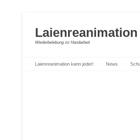
Laienreanimation 
Wiederbelebung ist Handarbeit
Primäres Menü
Zum
Laienreanimation kann jeder!
News
Schu
Inhalt
springen