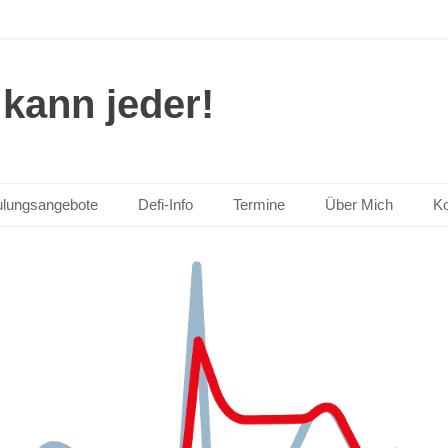
kann jeder!
lungsangebote
Defi-Info
Termine
Über Mich
Ko