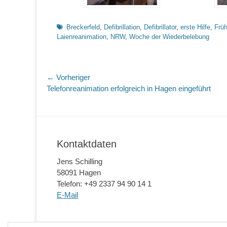
Schlagworte
Breckerfeld
,
Defibrillation
,
Defibrillator
,
erste Hilfe
,
Früh
Laienreanimation
,
NRW
,
Woche der Wiederbelebung
Beitragsnavigation
← Vorheriger
Vorheriger
Telefonreanimation erfolgreich in Hagen eingeführt
Beitrag:
Kontaktdaten
Jens Schilling
58091 Hagen
Telefon: +49 2337 94 90 14 1
E-Mail