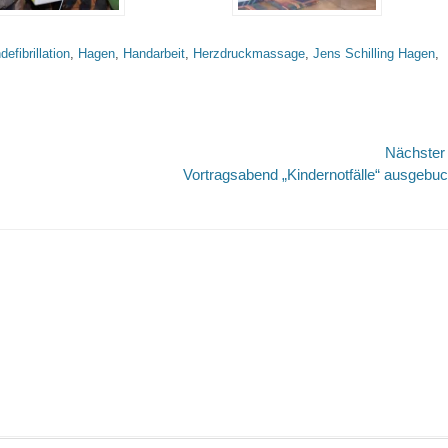
defibrillation
,
Hagen
,
Handarbeit
,
Herzdruckmassage
,
Jens Schilling Hagen
,
Nächste
Nächster
Vortragsabend „Kindernotfälle“ ausgebuc
Beitrag: