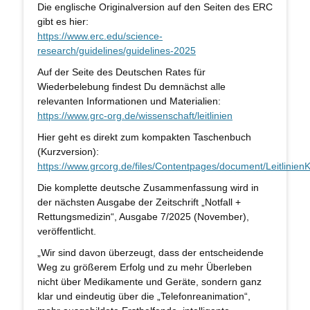
Die englische Originalversion auf den Seiten des ERC
gibt es hier:
https://www.erc.edu/science-
research/guidelines/guidelines-2025
Auf der Seite des Deutschen Rates für
Wiederbelebung findest Du demnächst alle
relevanten Informationen und Materialien:
https://www.grc-org.de/wissenschaft/leitlinien
Hier geht es direkt zum kompakten Taschenbuch
(Kurzversion):
https://www.grcorg.de/files/Contentpages/document/Leitlini
Die komplette deutsche Zusammenfassung wird in
der nächsten Ausgabe der Zeitschrift „Notfall +
Rettungsmedizin“, Ausgabe 7/2025 (November),
veröffentlicht.
„Wir sind davon überzeugt, dass der entscheidende
Weg zu größerem Erfolg und zu mehr Überleben
nicht über Medikamente und Geräte, sondern ganz
klar und eindeutig über die „Telefonreanimation“,