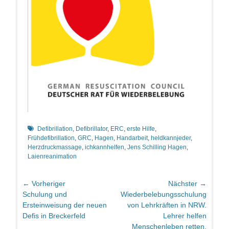
Schlagworte
Defibrillation
,
Defibrillator
,
ERC
,
erste Hilfe
,
Frühdefibrillation
,
GRC
,
Hagen
,
Handarbeit
,
heldkannjeder
,
Herzdruckmassage
,
ichkannhelfen
,
Jens Schilling Hagen
,
Laienreanimation
Beitragsnavigation
← Vorheriger
Nächster →
Vorheriger
Nächster
Schulung und
Wiederbelebungsschulung
Beitrag:
Beitrag:
Ersteinweisung der neuen
von Lehrkräften in NRW.
Defis in Breckerfeld
Lehrer helfen
Menschenleben retten.