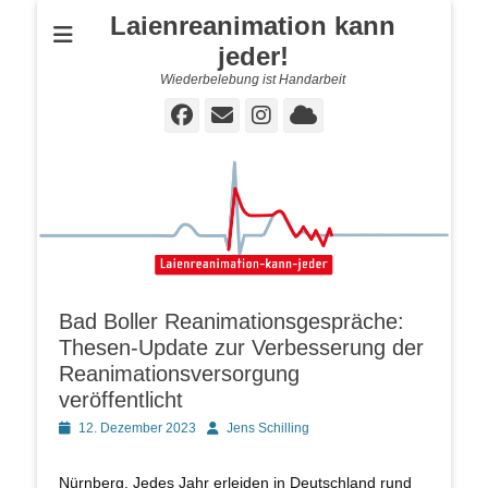
Laienreanimation kann
jeder!
Wiederbelebung ist Handarbeit
Facebook
E-
Instagram
Cloud
Mail
Bad Boller Reanimationsgespräche:
Thesen-Update zur Verbesserung der
Reanimationsversorgung
veröffentlicht
Posted
Autor
12. Dezember 2023
Jens Schilling
on
Nürnberg. Jedes Jahr erleiden in Deutschland rund