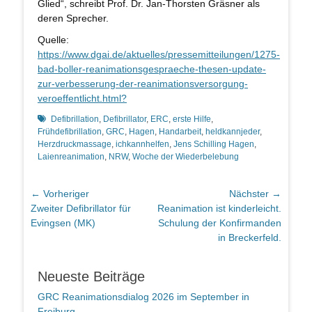
Glied“, schreibt Prof. Dr. Jan-Thorsten Gräsner als
deren Sprecher.
Quelle:
https://www.dgai.de/aktuelles/pressemitteilungen/1275-
bad-boller-reanimationsgespraeche-thesen-update-
zur-verbesserung-der-reanimationsversorgung-
veroeffentlicht.html?
Schlagworte
Defibrillation
,
Defibrillator
,
ERC
,
erste Hilfe
,
Frühdefibrillation
,
GRC
,
Hagen
,
Handarbeit
,
heldkannjeder
,
Herzdruckmassage
,
ichkannhelfen
,
Jens Schilling Hagen
,
Laienreanimation
,
NRW
,
Woche der Wiederbelebung
Beitragsnavigation
← Vorheriger
Nächster →
Vorheriger
Nächster
Zweiter Defibrillator für
Reanimation ist kinderleicht.
Beitrag:
Beitrag:
Evingsen (MK)
Schulung der Konfirmanden
in Breckerfeld.
Neueste Beiträge
GRC Reanimationsdialog 2026 im September in
Freiburg