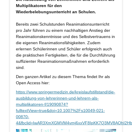
Multiplikatoren für den
Wiederbelebungsunterricht an Schulen.
Bereits zwei Schulstunden Reanimationsunterricht
pro Jahr führen zu einem nachhaltigen Anstieg der
Reanimationskenntnisse und des Selbstvertrauens in
die eigenen Reanimationsfähigkeiten. Zudem
erlernen Schülerinnen und Schüler erfolgreich auch
die praktischen Fertigkeiten, die für die Durchführung
suffizienter Reanimationsmaßnahmen erforderlich
sind.
Den ganzen Artikel zu diesem Thema findet Ihr als
Open Access hier:
https://www.springermedizin.de/kreislaufstillstand/die-
ausbildung-von-lehrerinnen-und-lehrern-als-
multiplikatoren-f/19090874?
fulltextView=true&doi=10.1007%2Fs10049-021-
00870-
4&fbclid=IwAR3XmXGMVM4vmj6xxVF8IpKK7Q3MV8AOhI2H