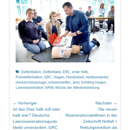
Schlagworte
Defibrillation
,
Defibrillator
,
ERC
,
erste Hilfe
,
Frühdefibrillation
,
GRC
,
Hagen
,
Handarbeit
,
heldkannjeder
,
Herzdruckmassage
,
ichkannhelfen
,
Jens Schilling Hagen
,
Laienreanimation
,
NRW
,
Woche der Wiederbelebung
Beitragsnavigation
← Vorheriger
Nächster →
Vorheriger
Nächster
Ist das Glas halb voll oder
Die neuen
Beitrag:
Beitrag:
halb leer? Deutsche
Reanimationsleitlinien in der
Laienreanimationsquote
Zeitschrift Notfall +
bleibt unverändert. GRC
Rettungsmedizin als