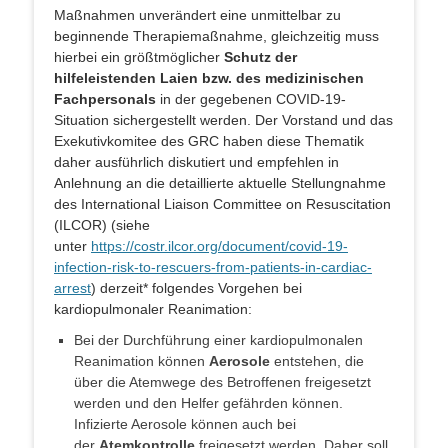
Maßnahmen unverändert eine unmittelbar zu
beginnende Therapiemaßnahme, gleichzeitig muss
hierbei ein größtmöglicher
Schutz der
hilfeleistenden Laien bzw. des medizinischen
Fachpersonals
in der gegebenen COVID-19-
Situation sichergestellt werden. Der Vorstand und das
Exekutivkomitee des GRC haben diese Thematik
daher ausführlich diskutiert und empfehlen in
Anlehnung an die detaillierte aktuelle Stellungnahme
des International Liaison Committee on Resuscitation
(ILCOR) (siehe
unter
https://costr.ilcor.org/document/covid-19-
infection-risk-to-rescuers-from-patients-in-cardiac-
arrest
) derzeit* folgendes Vorgehen bei
kardiopulmonaler Reanimation:
Bei der Durchführung einer kardiopulmonalen
Reanimation können
Aerosole
entstehen, die
über die Atemwege des Betroffenen freigesetzt
werden und den Helfer gefährden können.
Infizierte Aerosole können auch bei
der
Atemkontrolle
freigesetzt werden. Daher soll