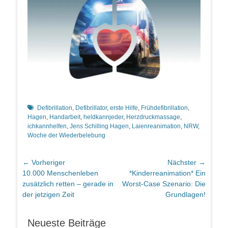
Schlagworte
Defibrillation
,
Defibrillator
,
erste Hilfe
,
Frühdefibrillation
,
Hagen
,
Handarbeit
,
heldkannjeder
,
Herzdruckmassage
,
ichkannhelfen
,
Jens Schilling Hagen
,
Laienreanimation
,
NRW
,
Woche der Wiederbelebung
Beitragsnavigation
← Vorheriger
Nächster →
Vorheriger
Nächster
10.000 Menschenleben
*Kinderreanimation* Ein
Beitrag:
Beitrag:
zusätzlich retten – gerade in
Worst-Case Szenario: Die
der jetzigen Zeit
Grundlagen!
Neueste Beiträge