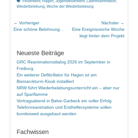
Schlagworte
Feuerwehr
,
Hagen
,
Jugendfeuerwehr
,
Laienreanimation
,
Wiederbelebung
,
Woche der Wiederbelebung
Beitragsnavigation
← Vorheriger
Nächster →
Vorheriger
Nächster
Eine schöne Belohnung…
Eine Ereignisreiche Woche
Beitrag:
Beitrag:
liegt hinter dem Projekt
Neueste Beiträge
GRC Reanimationsdialog 2026 im September in
Freiburg
Ein weiterer Defibrillator für Hagen ist am
Bismarckturm-Kiosk installiert
NRW führt Wiederbelebungsunterricht ein – aber nur
auf Sparflamme
Vortragsabend in Balve-Garbeck ein voller Erfolg
Telefonreanimation und Ersthelfersysteme sollen
bundesweit ausgebaut werden
Fachwissen