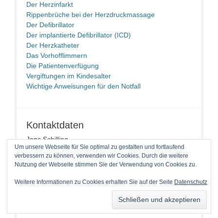
Der Herzinfarkt
Rippenbrüche bei der Herzdruckmassage
Der Defibrillator
Der implantierte Defibrillator (ICD)
Der Herzkatheter
Das Vorhofflimmern
Die Patientenverfügung
Vergiftungen im Kindesalter
Wichtige Anweisungen für den Notfall
Kontaktdaten
Jens Schilling
Um unsere Webseite für Sie optimal zu gestalten und fortlaufend
58091 Hagen
verbessern zu können, verwenden wir Cookies. Durch die weitere
Telefon: +49 2337 94 90 14 1
Nutzung der Webseite stimmen Sie der Verwendung von Cookies zu.
E-Mail
Weitere Informationen zu Cookies erhalten Sie auf der Seite
Datenschutz
Copyright © 2026
Laienreanimation kann jeder!
. Alle Rechte
vorbehalten.
Catch Base von
Catch Themes