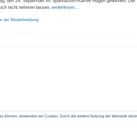
tag, den 24. September im Sparkassen-Karree Hagen gewinnen. Der
sich nicht nehmen lassen,
weiterlesen…
e der Wiederbelebung
rn zu können, verwenden wir Cookies. Durch die weitere Nutzung der Webseite sti
le Rechte vorbehalten.