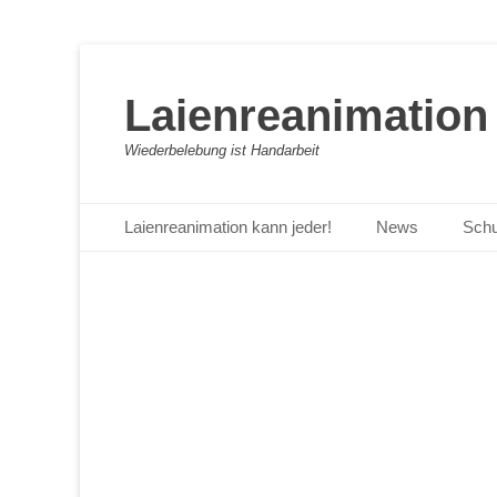
Laienreanimation 
Wiederbelebung ist Handarbeit
Primäres Menü
Zum
Laienreanimation kann jeder!
News
Schu
Inhalt
springen