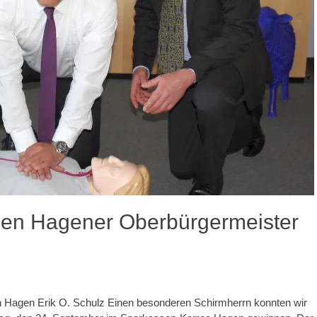
den Hagener Oberbürgermeister
 Hagen Erik O. Schulz Einen besonderen Schirmherrn konnten wir