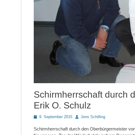
Schirmherrschaft durch 
Erik O. Schulz
Posted
Autor
9. September 2015
Jens Schilling
on
Schirmherrschaft durch den Oberbürgermeister von