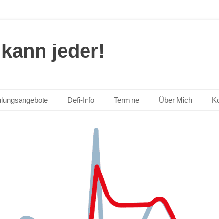
kann jeder!
lungsangebote
Defi-Info
Termine
Über Mich
Ko