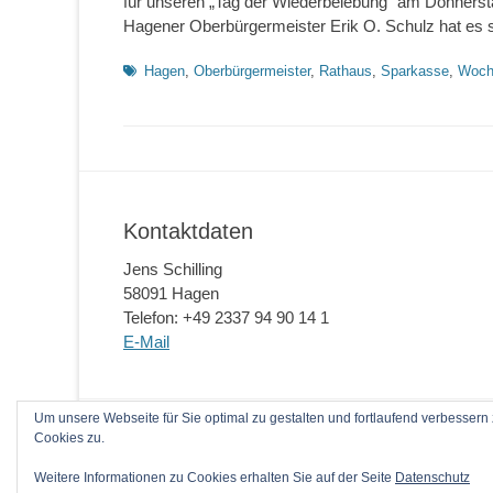
für unseren „Tag der Wiederbelebung“ am Donners
Hagener Oberbürgermeister Erik O. Schulz hat es 
Schlagworte
Hagen
,
Oberbürgermeister
,
Rathaus
,
Sparkasse
,
Woch
Kontaktdaten
Jens Schilling
58091 Hagen
Telefon: +49 2337 94 90 14 1
E-Mail
Um unsere Webseite für Sie optimal zu gestalten und fortlaufend verbesse
Copyright © 2026
Laienreanimation kann jeder!
. Al
Cookies zu.
Weitere Informationen zu Cookies erhalten Sie auf der Seite
Datenschutz