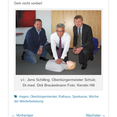
Geh nicht vorbei!
v.l.: Jens Schilling, Oberbürgermeister Schulz,
Dr.med. Dirk Breukelmann Foto: Kerstin Hill
Schlagworte
Hagen
,
Oberbürgermeister
,
Rathaus
,
Sparkasse
,
Woche
der Wiederbelebung
Beitragsnavigation
← Vorheriger
Nächster →