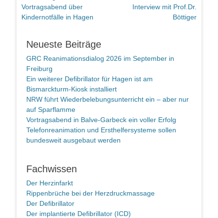
Vorheriger
Nächster
Vortragsabend über
Interview mit Prof.Dr.
Beitrag:
Beitrag:
Kindernotfälle in Hagen
Böttiger
Neueste Beiträge
GRC Reanimationsdialog 2026 im September in
Freiburg
Ein weiterer Defibrillator für Hagen ist am
Bismarckturm-Kiosk installiert
NRW führt Wiederbelebungsunterricht ein – aber nur
auf Sparflamme
Vortragsabend in Balve-Garbeck ein voller Erfolg
Telefonreanimation und Ersthelfersysteme sollen
bundesweit ausgebaut werden
Fachwissen
Der Herzinfarkt
Rippenbrüche bei der Herzdruckmassage
Der Defibrillator
Der implantierte Defibrillator (ICD)