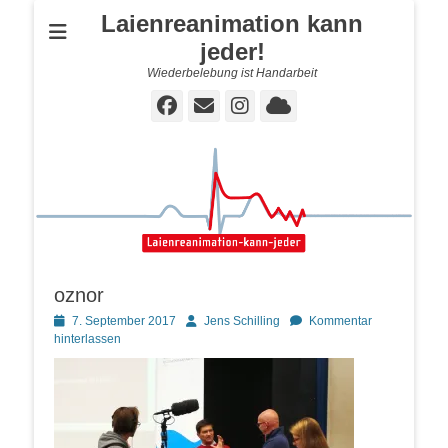
Laienreanimation kann
jeder!
Wiederbelebung ist Handarbeit
Facebook
E-
Instagram
Cloud
Mail
oznor
Posted
Autor
7. September 2017
Jens Schilling
Kommentar
on
hinterlassen