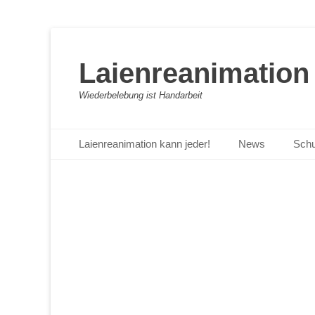
Laienreanimation 
Wiederbelebung ist Handarbeit
Primäres Menü
Zum
Laienreanimation kann jeder!
News
Schu
Inhalt
springen