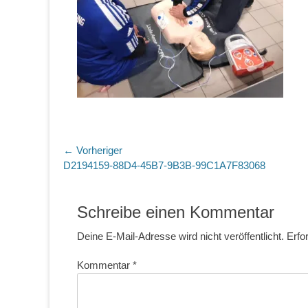
Beitragsnavigation
← Vorheriger
Vorheriger
D2194159-88D4-45B7-9B3B-99C1A7F83068
Beitrag:
Schreibe einen Kommentar
Deine E-Mail-Adresse wird nicht veröffentlicht.
Erfo
Kommentar
*