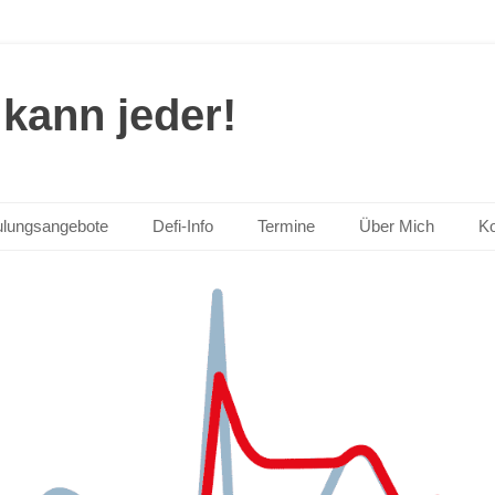
kann jeder!
lungsangebote
Defi-Info
Termine
Über Mich
Ko