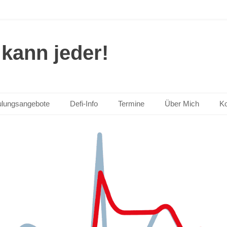
kann jeder!
lungsangebote
Defi-Info
Termine
Über Mich
Ko