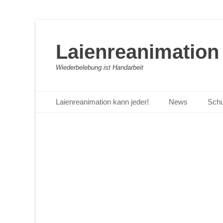
Laienreanimation 
Wiederbelebung ist Handarbeit
Primäres Menü
Zum
Laienreanimation kann jeder!
News
Schu
Inhalt
springen