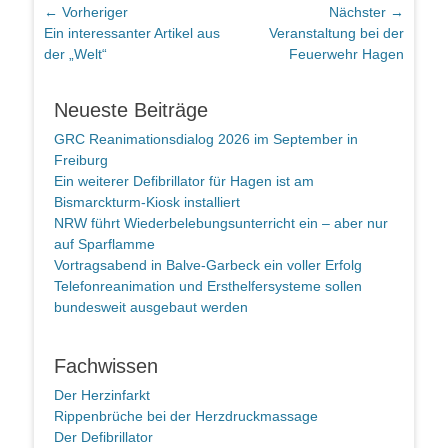
Beitragsnavigation
← Vorheriger
Nächster →
Vorheriger
Nächster
Ein interessanter Artikel aus
Veranstaltung bei der
Beitrag:
Beitrag:
der „Welt“
Feuerwehr Hagen
Neueste Beiträge
GRC Reanimationsdialog 2026 im September in
Freiburg
Ein weiterer Defibrillator für Hagen ist am
Bismarckturm-Kiosk installiert
NRW führt Wiederbelebungsunterricht ein – aber nur
auf Sparflamme
Vortragsabend in Balve-Garbeck ein voller Erfolg
Telefonreanimation und Ersthelfersysteme sollen
bundesweit ausgebaut werden
Fachwissen
Der Herzinfarkt
Rippenbrüche bei der Herzdruckmassage
Der Defibrillator