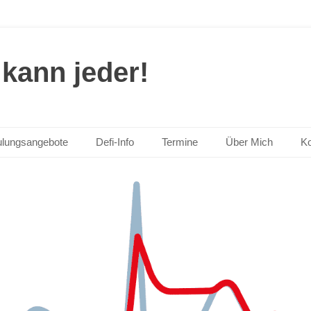
kann jeder!
lungsangebote
Defi-Info
Termine
Über Mich
Ko