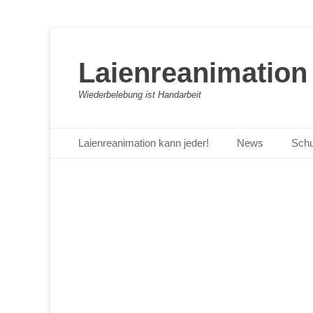
Laienreanimation 
Wiederbelebung ist Handarbeit
Primäres Menü
Zum
Laienreanimation kann jeder!
News
Schu
Inhalt
springen