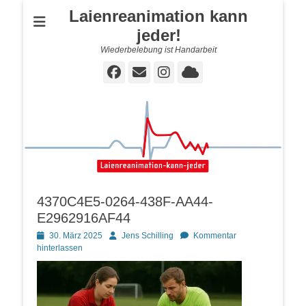
Laienreanimation kann
jeder!
Wiederbelebung ist Handarbeit
Facebook
E-
Instagram
Cloud
Mail
4370C4E5-0264-438F-AA44-
E2962916AF44
Posted
Autor
30. März 2025
Jens Schilling
Kommentar
on
hinterlassen