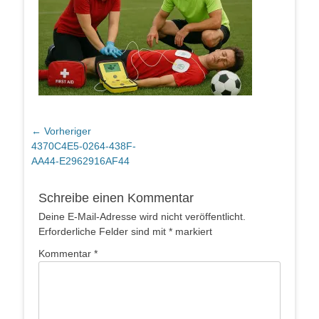
Beitragsnavigation
← Vorheriger
Vorheriger
4370C4E5-0264-438F-
Beitrag:
AA44-E2962916AF44
Schreibe einen Kommentar
Deine E-Mail-Adresse wird nicht veröffentlicht.
Erforderliche Felder sind mit
*
markiert
Kommentar
*