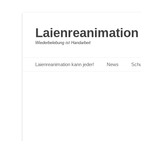
Laienreanimation 
Wiederbelebung ist Handarbeit
Primäres Menü
Zum
Laienreanimation kann jeder!
News
Schu
Inhalt
springen