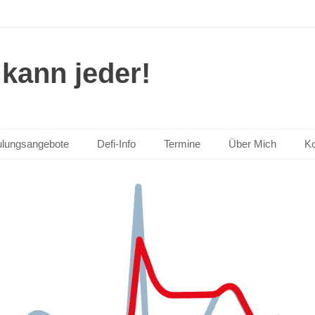
kann jeder!
lungsangebote
Defi-Info
Termine
Über Mich
Ko