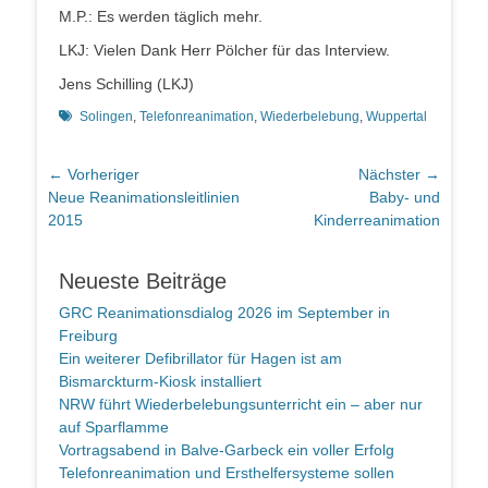
M.P.: Es werden täglich mehr.
LKJ: Vielen Dank Herr Pölcher für das Interview.
Jens Schilling (LKJ)
Schlagworte
Solingen
,
Telefonreanimation
,
Wiederbelebung
,
Wuppertal
Beitragsnavigation
← Vorheriger
Nächster →
Vorheriger
Nächster
Neue Reanimationsleitlinien
Baby- und
Beitrag:
Beitrag:
2015
Kinderreanimation
Neueste Beiträge
GRC Reanimationsdialog 2026 im September in
Freiburg
Ein weiterer Defibrillator für Hagen ist am
Bismarckturm-Kiosk installiert
NRW führt Wiederbelebungsunterricht ein – aber nur
auf Sparflamme
Vortragsabend in Balve-Garbeck ein voller Erfolg
Telefonreanimation und Ersthelfersysteme sollen