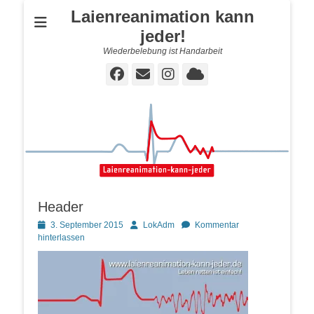
Laienreanimation kann
jeder!
Wiederbelebung ist Handarbeit
Facebook
E-
Instagram
Cloud
Mail
Header
Posted
Autor
3. September 2015
LokAdm
Kommentar
on
hinterlassen