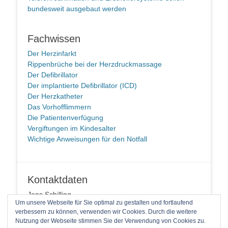
bundesweit ausgebaut werden
Fachwissen
Der Herzinfarkt
Rippenbrüche bei der Herzdruckmassage
Der Defibrillator
Der implantierte Defibrillator (ICD)
Der Herzkatheter
Das Vorhofflimmern
Die Patientenverfügung
Vergiftungen im Kindesalter
Wichtige Anweisungen für den Notfall
Kontaktdaten
Jens Schilling
Um unsere Webseite für Sie optimal zu gestalten und fortlaufend
58091 Hagen
verbessern zu können, verwenden wir Cookies. Durch die weitere
Telefon: +49 2337 94 90 14 1
Nutzung der Webseite stimmen Sie der Verwendung von Cookies zu.
E-Mail