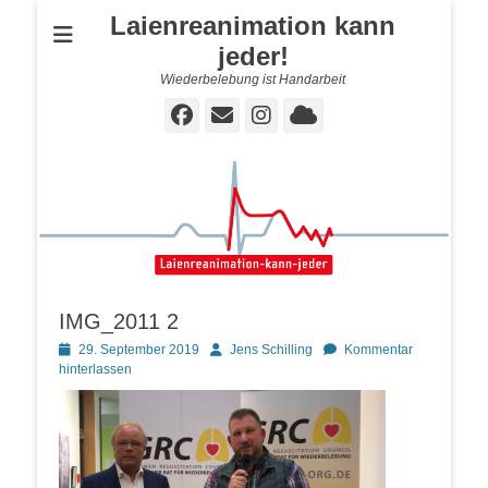
Laienreanimation kann
jeder!
Wiederbelebung ist Handarbeit
Facebook
E-
Instagram
Cloud
Mail
IMG_2011 2
Posted
Autor
29. September 2019
Jens Schilling
Kommentar
on
hinterlassen