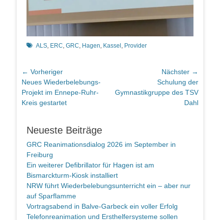
Schlagworte
ALS
,
ERC
,
GRC
,
Hagen
,
Kassel
,
Provider
Beitragsnavigation
← Vorheriger
Nächster →
Vorheriger
Nächster
Neues Wiederbelebungs-
Schulung der
Beitrag:
Beitrag:
Projekt im Ennepe-Ruhr-
Gymnastikgruppe des TSV
Kreis gestartet
Dahl
Neueste Beiträge
GRC Reanimationsdialog 2026 im September in
Freiburg
Ein weiterer Defibrillator für Hagen ist am
Bismarckturm-Kiosk installiert
NRW führt Wiederbelebungsunterricht ein – aber nur
auf Sparflamme
Vortragsabend in Balve-Garbeck ein voller Erfolg
Telefonreanimation und Ersthelfersysteme sollen