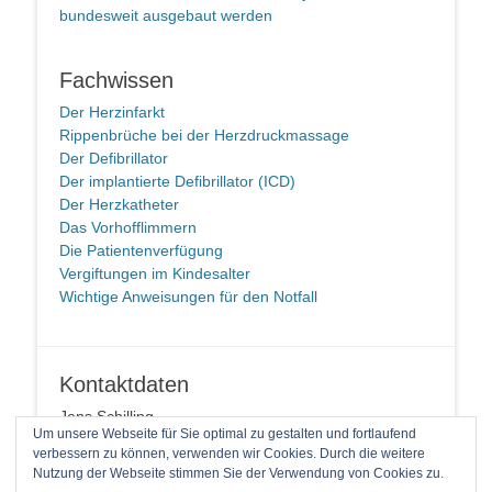
bundesweit ausgebaut werden
Fachwissen
Der Herzinfarkt
Rippenbrüche bei der Herzdruckmassage
Der Defibrillator
Der implantierte Defibrillator (ICD)
Der Herzkatheter
Das Vorhofflimmern
Die Patientenverfügung
Vergiftungen im Kindesalter
Wichtige Anweisungen für den Notfall
Kontaktdaten
Jens Schilling
Um unsere Webseite für Sie optimal zu gestalten und fortlaufend
58091 Hagen
verbessern zu können, verwenden wir Cookies. Durch die weitere
Telefon: +49 2337 94 90 14 1
Nutzung der Webseite stimmen Sie der Verwendung von Cookies zu.
E-Mail