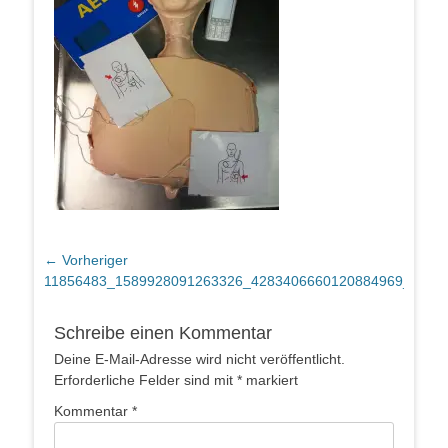
Beitragsnavigation
← Vorheriger
Vorheriger
11856483_1589928091263326_4283406660120884969_o
Beitrag:
Schreibe einen Kommentar
Deine E-Mail-Adresse wird nicht veröffentlicht.
Erforderliche Felder sind mit
*
markiert
Kommentar
*