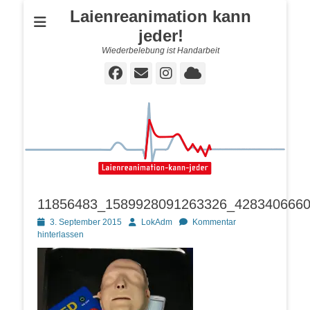
Laienreanimation kann
jeder!
Wiederbelebung ist Handarbeit
Facebook
E-
Instagram
Cloud
Mail
11856483_1589928091263326_428340666
Posted
Autor
3. September 2015
LokAdm
Kommentar
on
hinterlassen